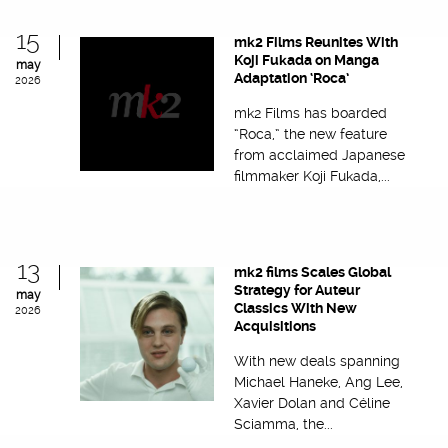
15
mk2 Films Reunites With
Koji Fukada on Manga
may
Adaptation ‘Roca’
2026
mk2 Films has boarded
“Roca,” the new feature
from acclaimed Japanese
filmmaker Koji Fukada,...
13
mk2 films Scales Global
Strategy for Auteur
may
Classics With New
2026
Acquisitions
With new deals spanning
Michael Haneke, Ang Lee,
Xavier Dolan and Céline
Sciamma, the...