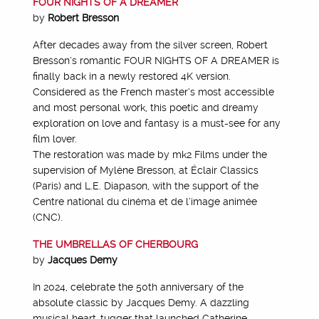
FOUR NIGHTS OF A DREAMER
by
Robert Bresson
After decades away from the silver screen, Robert
Bresson’s romantic FOUR NIGHTS OF A DREAMER is
finally back in a newly restored 4K version.
Considered as the French master’s most accessible
and most personal work, this poetic and dreamy
exploration on love and fantasy is a must-see for any
film lover.
The restoration was made by mk2 Films under the
supervision of Mylène Bresson, at Éclair Classics
(Paris) and L.E. Diapason, with the support of the
Centre national du cinéma et de l’image animée
(CNC).
THE UMBRELLAS OF CHERBOURG
by
Jacques Demy
In 2024, celebrate the 50th anniversary of the
absolute classic by Jacques Demy. A dazzling
musical heart-tugger that launched Catherine