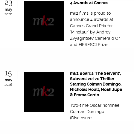
23
4 Awards at Cannes
may
mk2 films is proud to
2026
announce 4 awards at
Cannes Grand Prix for
‘Minotaur’ by Andrey
Zvyagintsev Caméra d’Or
and FIPRESCI Prize...
15
mk2 Boards ‘The Servant’,
Subversive ive Thriller
may
Starring Colman Domingo,
2026
Nicholas Hoult, Noah Jupe
& Emma Corrin
Two-time Oscar nominee
Colman Domingo
(Disclosure...