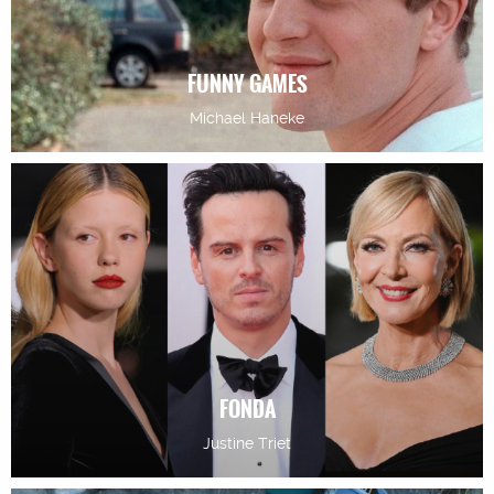
FUNNY GAMES
Michael Haneke
FONDA
Justine Triet