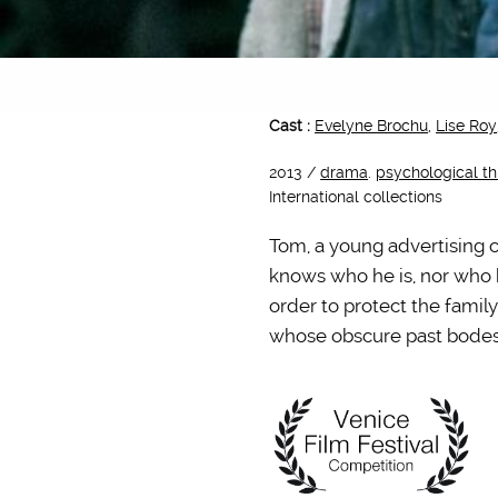
Cast :
Evelyne Brochu
,
Lise Roy
2013 /
drama
.
psychological thr
International collections
Tom, a young advertising co
knows who he is, nor who 
order to protect the fami
whose obscure past bodes e