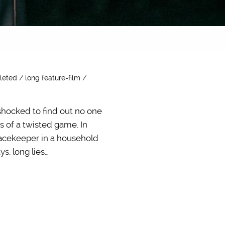
leted / long feature-film /
 shocked to find out no one
 of a twisted game. In
eacekeeper in a household
s, long lies…