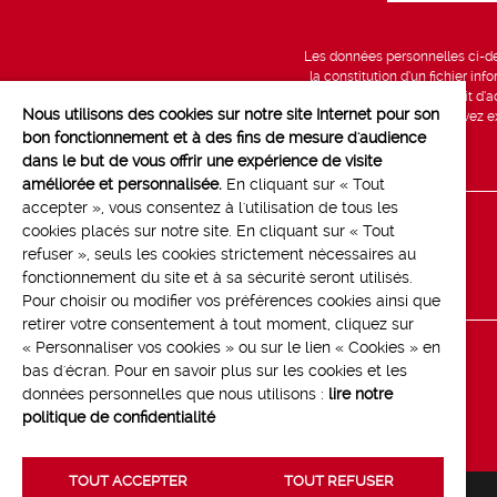
Les données personnelles ci-des
la constitution d’un fichier in
vous bénéficiez d’un droit d’a
Nous utilisons des cookies sur notre site Internet pour son
données, que vous pouvez exe
bon fonctionnement et à des fins de mesure d'audience
dans le but de vous offrir une expérience de visite
améliorée et personnalisée.
En cliquant sur « Tout
accepter », vous consentez à l'utilisation de tous les
cookies placés sur notre site. En cliquant sur « Tout
Line up
refuser », seuls les cookies strictement nécessaires au
Contact
fonctionnement du site et à sa sécurité seront utilisés.
Pour choisir ou modifier vos préférences cookies ainsi que
retirer votre consentement à tout moment, cliquez sur
« Personnaliser vos cookies » ou sur le lien « Cookies » en
bas d'écran. Pour en savoir plus sur les cookies et les
données personnelles que nous utilisons :
lire notre
politique de confidentialité
TOUT ACCEPTER
TOUT REFUSER