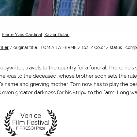
,
Pierre-Yves Cardinal
,
Xavier Dolan
iller
/ original title : TOM A LA FERME / 102’ / Color / status : comp
pywriter, travels to the country for a funeral. There, he’s
he was to the deceased, whose brother soon sets the rules
ly’s name and grieving mother, Tom now has to play the p
ven greater darkness for his «trip» to the farm. Long way