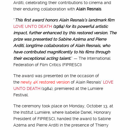
Arditi, celebrating their contributions to cinema and
their enduring collaboration with
Alain Resnais
.
“
This first award honors Alain Resnais’s landmark film
LOVE UNTO DEATH
(1984) for its powerful artistic
impact, further enhanced by this restored version. The
prize was presented to Sabine Azéma and Pierre
Arditi, longtime collaborators of Alain Resnais, who
have contributed magnificently to his films through
their exceptional acting talent.
” — The International
Federation of Film Critics (FIPRESCI)
The award was presented on the occasion of
the
newly 4K restored version
of Alain Resnais’
LOVE
UNTO DEATH
(1984), premiered at the Lumière
Festival.
The ceremony took place on Monday, October 13, at
the Institut Lumière, where Isabelle Danel, Honorary
President of FIPRESCI, handed the award to Sabine
Azéma and Pierre Arditi in the presence of Thierry