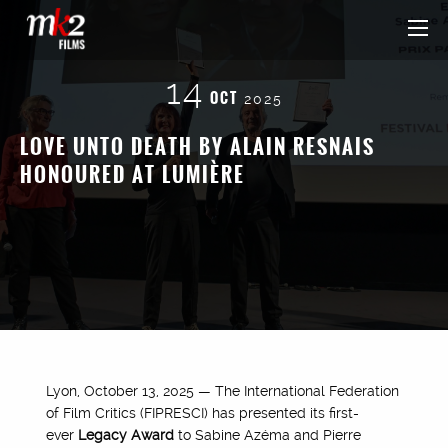
14
OCT
2025
LOVE UNTO DEATH BY ALAIN RESNAIS
HONOURED AT LUMIÈRE
Lyon, October 13, 2025 — The International Federation
of Film Critics (FIPRESCI) has presented its first-
ever
Legacy Award
to Sabine Azéma and Pierre