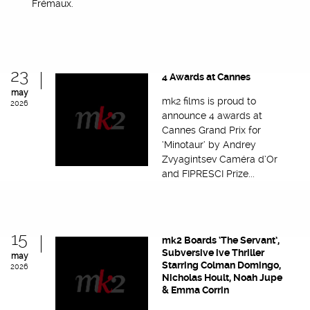
Frémaux.
23
4 Awards at Cannes
may
mk2 films is proud to
2026
announce 4 awards at
Cannes Grand Prix for
‘Minotaur’ by Andrey
Zvyagintsev Caméra d’Or
and FIPRESCI Prize...
15
mk2 Boards ‘The Servant’,
Subversive ive Thriller
may
Starring Colman Domingo,
2026
Nicholas Hoult, Noah Jupe
& Emma Corrin