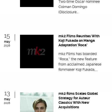
Two-time Oscar nominee
Colman Domingo
(Disclosure...
15
mk2 Films Reunites With
Koji Fukada on Manga
may
Adaptation ‘Roca’
2026
mk2 Films has boarded
“Roca,” the new feature
from acclaimed Japanese
filmmaker Koji Fukada,...
13
mk2 films Scales Global
Strategy for Auteur
may
Classics With New
2026
Acquisitions