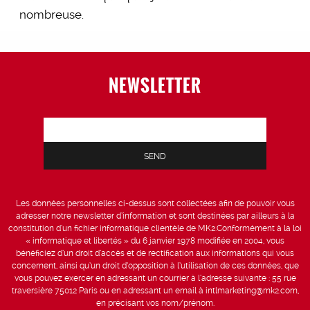
nombreuse.
NEWSLETTER
Les données personnelles ci-dessus sont collectées afin de pouvoir vous
adresser notre newsletter d’information et sont destinées par ailleurs à la
constitution d’un fichier informatique clientèle de MK2.Conformément à la loi
« informatique et libertés » du 6 janvier 1978 modifiée en 2004, vous
bénéficiez d’un droit d’accès et de rectification aux informations qui vous
concernent, ainsi qu’un droit d’opposition à l’utilisation de ces données, que
vous pouvez exercer en adressant un courrier à l’adresse suivante : 55 rue
traversière 75012 Paris ou en adressant un email à intlmarketing@mk2.com,
en précisant vos nom/prénom.