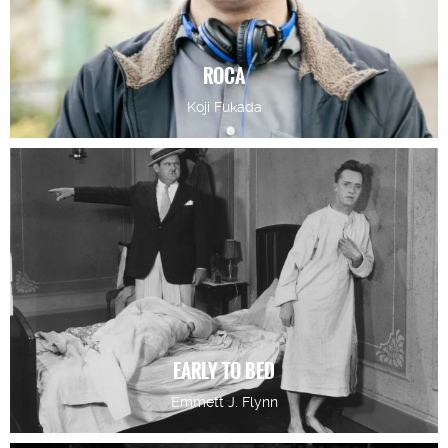
ROCA
Koji Fukada
EARLY TO BED
Emmett J. Flynn