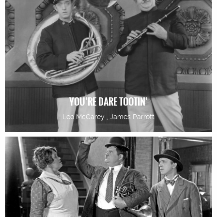
YOU’RE DARE TOOTIN’
Leo McCarey , James Parrott