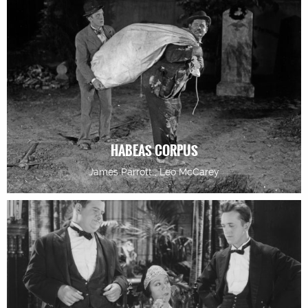
HABEAS CORPUS
James Parrott , Leo McCarey