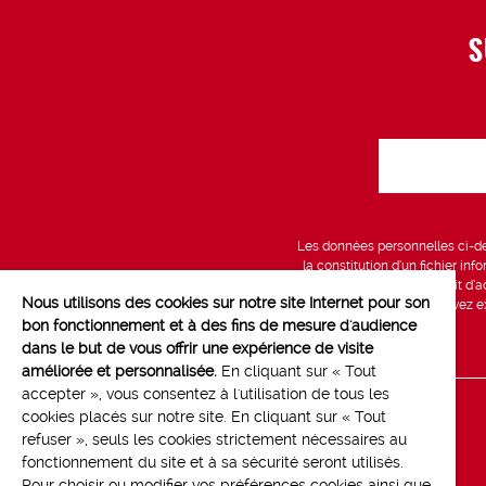
S
Les données personnelles ci-des
la constitution d’un fichier in
vous bénéficiez d’un droit d’a
Nous utilisons des cookies sur notre site Internet pour son
données, que vous pouvez exe
bon fonctionnement et à des fins de mesure d'audience
dans le but de vous offrir une expérience de visite
améliorée et personnalisée.
En cliquant sur « Tout
accepter », vous consentez à l'utilisation de tous les
cookies placés sur notre site. En cliquant sur « Tout
Line up
refuser », seuls les cookies strictement nécessaires au
Contact
fonctionnement du site et à sa sécurité seront utilisés.
Pour choisir ou modifier vos préférences cookies ainsi que