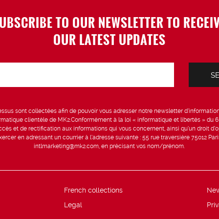
UBSCRIBE TO OUR NEWSLETTER TO RECEI
OUR LATEST UPDATES
sus sont collectées afin de pouvoir vous adresser notre newsletter d’information 
formatique clientèle de MK2.Conformément à la loi « informatique et libertés » du 
ccès et de rectification aux informations qui vous concernent, ainsi qu’un droit d’op
rcer en adressant un courrier à l’adresse suivante : 55 rue traversière 75012 Par
intlmarketing@mk2.com, en précisant vos nom/prénom.
French collections
Ne
Legal
Pri