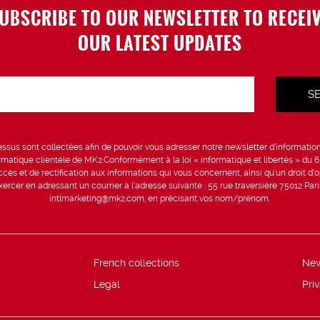
UBSCRIBE TO OUR NEWSLETTER TO RECEI
OUR LATEST UPDATES
sus sont collectées afin de pouvoir vous adresser notre newsletter d’information 
formatique clientèle de MK2.Conformément à la loi « informatique et libertés » du 
ccès et de rectification aux informations qui vous concernent, ainsi qu’un droit d’op
rcer en adressant un courrier à l’adresse suivante : 55 rue traversière 75012 Par
intlmarketing@mk2.com, en précisant vos nom/prénom.
French collections
Ne
Legal
Pri