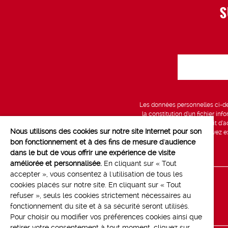
S
Les données personnelles ci-des
la constitution d’un fichier in
vous bénéficiez d’un droit d’a
Nous utilisons des cookies sur notre site Internet pour son
données, que vous pouvez exe
bon fonctionnement et à des fins de mesure d'audience
dans le but de vous offrir une expérience de visite
améliorée et personnalisée.
En cliquant sur « Tout
accepter », vous consentez à l'utilisation de tous les
cookies placés sur notre site. En cliquant sur « Tout
Line up
refuser », seuls les cookies strictement nécessaires au
Contact
fonctionnement du site et à sa sécurité seront utilisés.
Pour choisir ou modifier vos préférences cookies ainsi que
retirer votre consentement à tout moment, cliquez sur