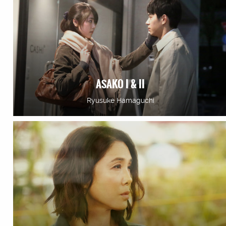
ASAKO I & II
Ryusuke Hamaguchi