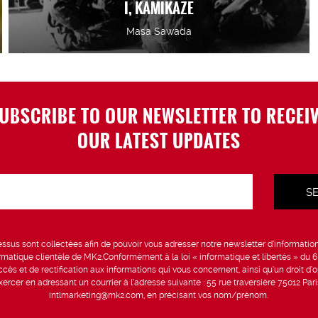
I, KAMIKAZE
Masa Sawada
UBSCRIBE TO OUR NEWSLETTER TO RECEI
OUR LATEST UPDATES
sus sont collectées afin de pouvoir vous adresser notre newsletter d’information 
formatique clientèle de MK2.Conformément à la loi « informatique et libertés » du 
ccès et de rectification aux informations qui vous concernent, ainsi qu’un droit d’op
rcer en adressant un courrier à l’adresse suivante : 55 rue traversière 75012 Par
intlmarketing@mk2.com, en précisant vos nom/prénom.