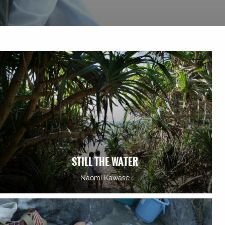
STILL THE WATER
Naomi Kawase