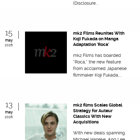
(Disclosure...
15
mk2 Films Reunites With
Koji Fukada on Manga
may
Adaptation ‘Roca’
2026
mk2 Films has boarded
“Roca,” the new feature
from acclaimed Japanese
filmmaker Koji Fukada,...
13
mk2 films Scales Global
Strategy for Auteur
may
Classics With New
2026
Acquisitions
With new deals spanning
Michael Haneke, Ang Lee,