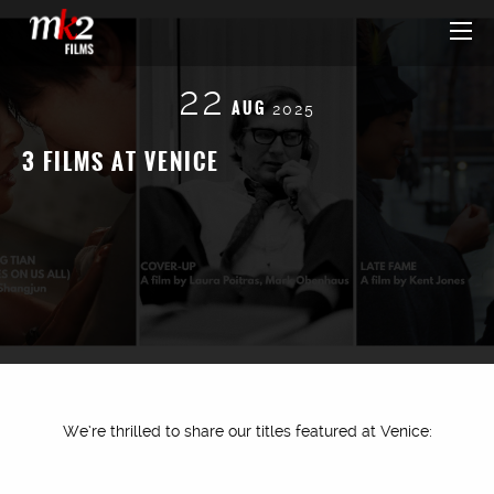
22
AUG
2025
3 FILMS AT VENICE
We’re thrilled to share our titles featured at Venice: