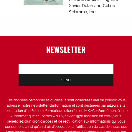
Xavier Dolan and Céline
Sciamma, the...
NEWSLETTER
Les données personnelles ci-dessus sont collectées afin de pouvoir vous
adresser notre newsletter d’information et sont destinées par ailleurs à la
constitution d’un fichier informatique clientèle de MK2.Conformément à la loi
« informatique et libertés » du 6 janvier 1978 modifiée en 2004, vous
bénéficiez d’un droit d’accès et de rectification aux informations qui vous
concernent, ainsi qu’un droit d’opposition à l’utilisation de ces données, que
vous pouvez exercer en adressant un courrier à l’adresse suivante : 55 rue