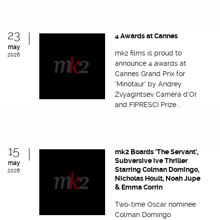
23
4 Awards at Cannes
may
mk2 films is proud to
2026
announce 4 awards at
Cannes Grand Prix for
‘Minotaur’ by Andrey
Zvyagintsev Caméra d’Or
and FIPRESCI Prize...
15
mk2 Boards ‘The Servant’,
Subversive ive Thriller
may
Starring Colman Domingo,
2026
Nicholas Hoult, Noah Jupe
& Emma Corrin
Two-time Oscar nominee
Colman Domingo