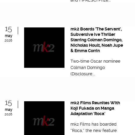
and FIPRESCI Prize...
15
mk2 Boards ‘The Servant’,
Subversive ive Thriller
may
Starring Colman Domingo,
2026
Nicholas Hoult, Noah Jupe
& Emma Corrin
Two-time Oscar nominee
Colman Domingo
(Disclosure...
15
mk2 Films Reunites With
Koji Fukada on Manga
may
Adaptation ‘Roca’
2026
mk2 Films has boarded
“Roca,” the new feature