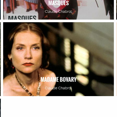
MASQUES
Claude Chabrol
MADAME BOVARY
Claude Chabrol