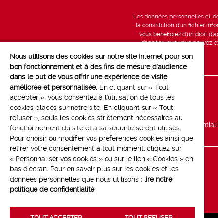
Les données personnelles ci-des
la constitution d’un fichier in
vous bénéficiez d’un droit d’a
données, que vous pouvez exe
Nous utilisons des cookies sur notre site Internet pour son
bon fonctionnement et à des fins de mesure d'audience
dans le but de vous offrir une expérience de visite
améliorée et personnalisée.
En cliquant sur « Tout
Line up
accepter », vous consentez à l'utilisation de tous les
cookies placés sur notre site. En cliquant sur « Tout
Marchés
refuser », seuls les cookies strictement nécessaires au
Politique de confidential
fonctionnement du site et à sa sécurité seront utilisés.
Pour choisir ou modifier vos préférences cookies ainsi que
retirer votre consentement à tout moment, cliquez sur
« Personnaliser vos cookies » ou sur le lien « Cookies » en
bas d'écran. Pour en savoir plus sur les cookies et les
données personnelles que nous utilisons :
lire notre
politique de confidentialité
TOUT ACCEPTER
TOUT REFUSER