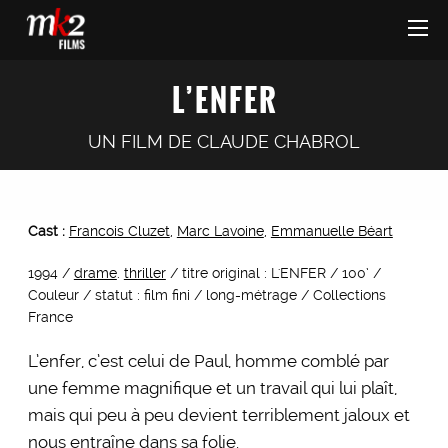
L’ENFER
UN FILM DE
CLAUDE CHABROL
Cast :
Francois Cluzet
,
Marc Lavoine
,
Emmanuelle Béart
1994 /
drame
.
thriller
/ titre original : L'ENFER / 100’ /
Couleur / statut : film fini / long-métrage / Collections
France
L’enfer, c’est celui de Paul, homme comblé par
une femme magnifique et un travail qui lui plaît,
mais qui peu à peu devient terriblement jaloux et
nous entraîne dans sa folie.