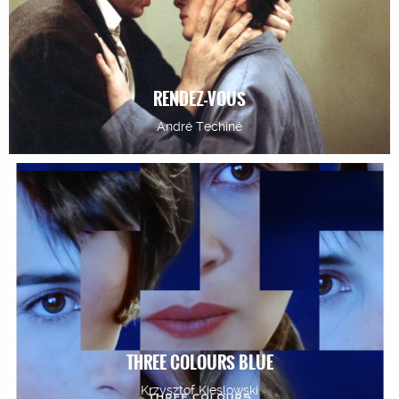
RENDEZ-VOUS
André Techiné
THREE COLOURS BLUE
Krzysztof Kieslowski