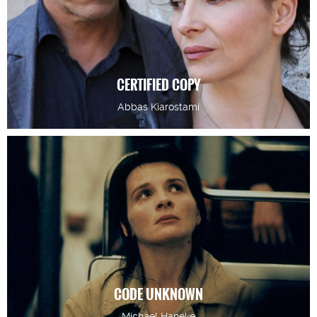
CERTIFIED COPY
Abbas Kiarostami
CODE UNKNOWN
Michael Haneke