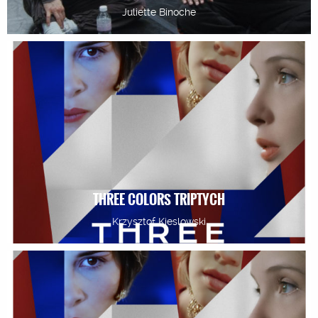
Juliette Binoche
THREE COLORS TRIPTYCH
Krzysztof Kieslowski