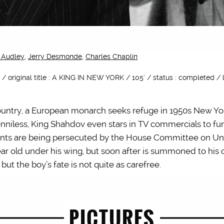
 Audley
,
Jerry Desmonde
,
Charles Chaplin
 original title : A KING IN NEW YORK / 105’ / status : completed / 
country, a European monarch seeks refuge in 1950s New Yor
enniless, King Shahdov even stars in TV commercials to fun
nts are being persecuted by the House Committee on Un-
ar old under his wing, but soon after is summoned to hi
ut the boy’s fate is not quite as carefree.
PICTURES