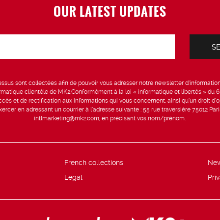
OUR LATEST UPDATES
sus sont collectées afin de pouvoir vous adresser notre newsletter d’information 
formatique clientèle de MK2.Conformément à la loi « informatique et libertés » du 
ccès et de rectification aux informations qui vous concernent, ainsi qu’un droit d’op
rcer en adressant un courrier à l’adresse suivante : 55 rue traversière 75012 Par
intlmarketing@mk2.com, en précisant vos nom/prénom.
French collections
Ne
Legal
Pri