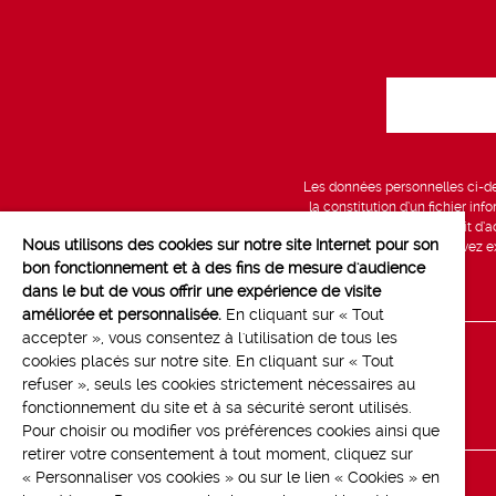
Les données personnelles ci-des
la constitution d’un fichier in
vous bénéficiez d’un droit d’a
Nous utilisons des cookies sur notre site Internet pour son
données, que vous pouvez exe
bon fonctionnement et à des fins de mesure d'audience
dans le but de vous offrir une expérience de visite
améliorée et personnalisée.
En cliquant sur « Tout
accepter », vous consentez à l'utilisation de tous les
cookies placés sur notre site. En cliquant sur « Tout
Line up
refuser », seuls les cookies strictement nécessaires au
Contact
fonctionnement du site et à sa sécurité seront utilisés.
Pour choisir ou modifier vos préférences cookies ainsi que
retirer votre consentement à tout moment, cliquez sur
« Personnaliser vos cookies » ou sur le lien « Cookies » en