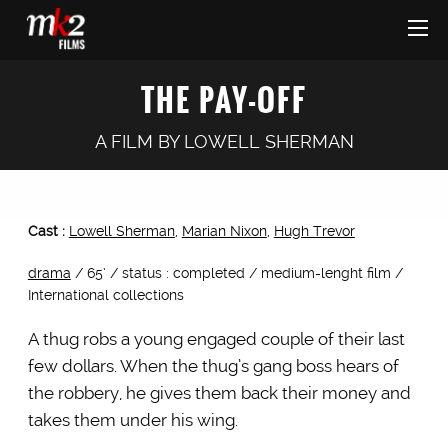
THE PAY-OFF
A FILM BY
LOWELL SHERMAN
Cast :
Lowell Sherman
,
Marian Nixon
,
Hugh Trevor
drama
/ 65’ / status : completed / medium-lenght film /
International collections
A thug robs a young engaged couple of their last
few dollars. When the thug’s gang boss hears of
the robbery, he gives them back their money and
takes them under his wing.