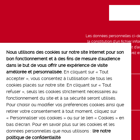
Les données personnelles ci-des
la constitution d’un fichier in
vous bénéficiez d’un droit d’a
Nous utilisons des cookies sur notre site Internet pour son
données, que vous pouvez exe
bon fonctionnement et à des fins de mesure d'audience
dans le but de vous offrir une expérience de visite
améliorée et personnalisée.
En cliquant sur « Tout
accepter », vous consentez à l'utilisation de tous les
cookies placés sur notre site. En cliquant sur « Tout
Line up
refuser », seuls les cookies strictement nécessaires au
Contact
fonctionnement du site et à sa sécurité seront utilisés.
Pour choisir ou modifier vos préférences cookies ainsi que
retirer votre consentement à tout moment, cliquez sur
« Personnaliser vos cookies » ou sur le lien « Cookies » en
bas d'écran. Pour en savoir plus sur les cookies et les
données personnelles que nous utilisons :
lire notre
politique de confidentialité