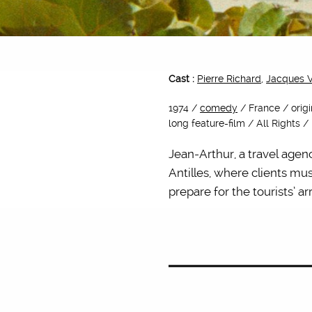
Cast :
Pierre Richard
,
Jacques Vi
1974 /
comedy
/ France / orig
long feature-film / All Rights /
Jean-Arthur, a travel agen
Antilles, where clients mus
prepare for the tourists’ arr