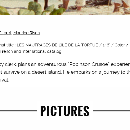
lleret
,
Maurice Risch
inal title : LES NAUFRAGÉS DE L’ÎLE DE LA TORTUE / 146’ / Color / 
 French and International catalog
cy clerk, plans an adventurous “Robinson Crusoe” experien
t survive on a desert island. He embarks on a journey to t
ival.
PICTURES