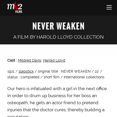
NEVER WEAKEN
A FILM BY
HAROLD LLOYD COLLECTION
Cast :
Mildred Davis
,
Harold Lloyd
1921 /
slapstick
/ original title : NEVER WEAKEN / 22’ /
status : completed / short film / International collections
Our hero is infatuated with a girl in the next office.
In order to drum up business for her boss an
osteopath, he gets an actor friend to pretend
injuries that the doctor cures, thereby building a
reputation….