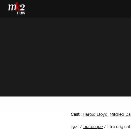
Cast :
Harold Lloyd
,
Mildred Da
1921 /
burlesque
/ titre origina