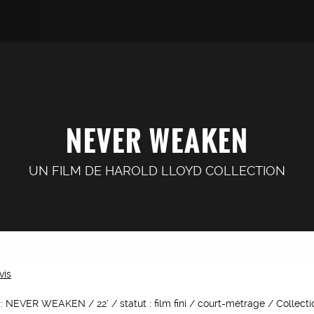
NEVER WEAKEN
UN FILM DE
HAROLD LLOYD COLLECTION
vis
l : NEVER WEAKEN / 22’ / statut : film fini / court-métrage / Collecti