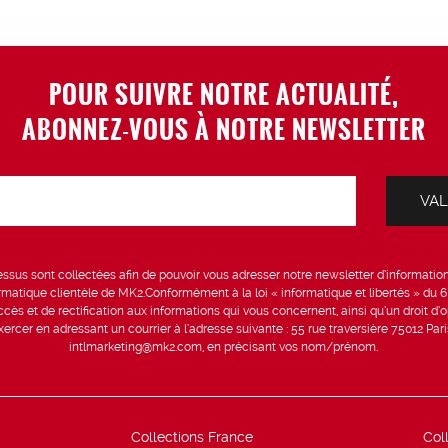
POUR SUIVRE NOTRE ACTUALITÉ,
ABONNEZ-VOUS À NOTRE NEWSLETTER
sus sont collectées afin de pouvoir vous adresser notre newsletter d’information 
formatique clientèle de MK2.Conformément à la loi « informatique et libertés » du 
ccès et de rectification aux informations qui vous concernent, ainsi qu’un droit d’op
rcer en adressant un courrier à l’adresse suivante : 55 rue traversière 75012 Par
intlmarketing@mk2.com, en précisant vos nom/prénom.
Collections France
Col