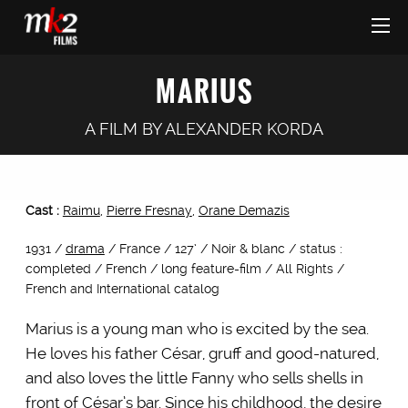
MARIUS
A FILM BY
ALEXANDER KORDA
Cast :
Raimu
,
Pierre Fresnay
,
Orane Demazis
1931 /
drama
/ France / 127’ / Noir & blanc / status :
completed / French / long feature-film / All Rights /
French and International catalog
Marius is a young man who is excited by the sea.
He loves his father César, gruff and good-natured,
and also loves the little Fanny who sells shells in
front of César’s bar. Since his childhood, the desire