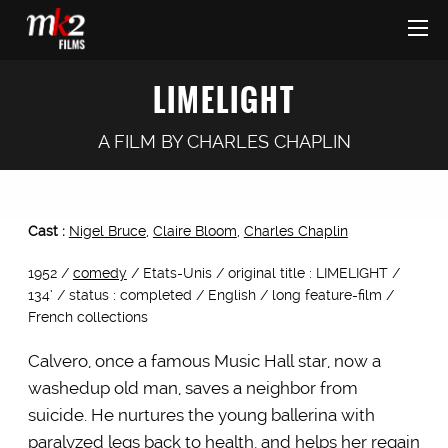
LIMELIGHT
A FILM BY
CHARLES CHAPLIN
Cast :
Nigel Bruce
,
Claire Bloom
,
Charles Chaplin
1952 /
comedy
/ Etats-Unis / original title : LIMELIGHT /
134’ / status : completed / English / long feature-film /
French collections
Calvero, once a famous Music Hall star, now a
washedup old man, saves a neighbor from
suicide. He nurtures the young ballerina with
paralyzed legs back to health, and helps her regain