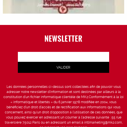
James Parrott , Jess Robbins
NEWSLETTER
Les données personnelles ci-dessus sont collectées afin de pouvoir vous
adresser notre newsletter d’information et sont destinées par ailleurs à la
constitution d’un fichier informatique clientèle de MK2.Conformément à la loi
« informatique et libertés » du 6 janvier 1978 modifiée en 2004, vous
bénéficiez d’un droit d’accès et de rectification aux informations qui vous
concernent, ainsi qu’un droit d’opposition à l’utilisation de ces données, que
vous pouvez exercer en adressant un courrier à l’adresse suivante : 55 rue
traversière 75012 Paris ou en adressant un email à intlmarketing@mk2.com,