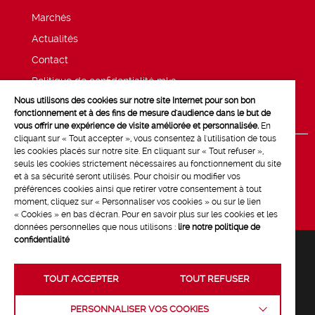
Marchés
Actualités
Contact
Politique de confidentialité mk2
Nous utilisons des cookies sur notre site Internet pour son bon
Mentions légales
fonctionnement et à des fins de mesure d'audience dans le but de
vous offrir une expérience de visite améliorée et personnalisée.
En
cliquant sur « Tout accepter », vous consentez à l'utilisation de tous
les cookies placés sur notre site. En cliquant sur « Tout refuser »,
seuls les cookies strictement nécessaires au fonctionnement du site
et à sa sécurité seront utilisés. Pour choisir ou modifier vos
préférences cookies ainsi que retirer votre consentement à tout
moment, cliquez sur « Personnaliser vos cookies » ou sur le lien
« Cookies » en bas d'écran. Pour en savoir plus sur les cookies et les
données personnelles que nous utilisons :
lire notre politique de
confidentialité
TOUT ACCEPTER
TOUT REFUSER
Crédits :
La Jungle
PERSONNALISER VOS COOKIES