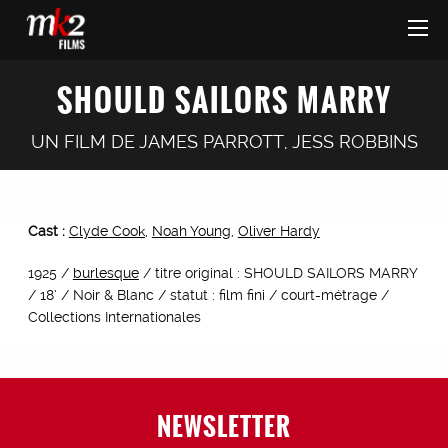
SHOULD SAILORS MARRY
UN FILM DE
JAMES PARROTT
,
JESS ROBBINS
Cast :
Clyde Cook
,
Noah Young
,
Oliver Hardy
1925 /
burlesque
/ titre original : SHOULD SAILORS MARRY
/ 18’ / Noir & Blanc / statut : film fini / court-métrage /
Collections Internationales
NEWSLETTER