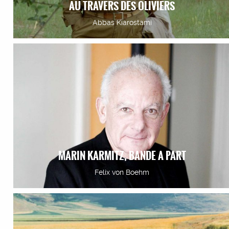
AU TRAVERS DES OLIVIERS
Abbas Kiarostami
MARIN KARMITZ, BANDE A PART
Felix von Boehm