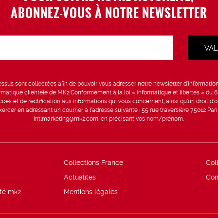
ABONNEZ-VOUS À NOTRE NEWSLETTER
sus sont collectées afin de pouvoir vous adresser notre newsletter d’information 
formatique clientèle de MK2.Conformément à la loi « informatique et libertés » du 
ccès et de rectification aux informations qui vous concernent, ainsi qu’un droit d’op
rcer en adressant un courrier à l’adresse suivante : 55 rue traversière 75012 Par
intlmarketing@mk2.com, en précisant vos nom/prénom.
Collections France
Col
Actualités
Con
ité mk2
Mentions légales