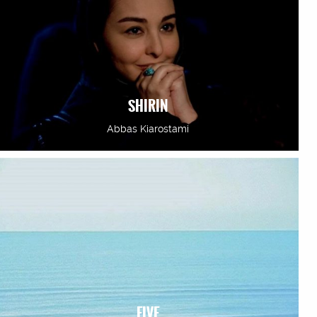
SHIRIN
Abbas Kiarostami
FIVE