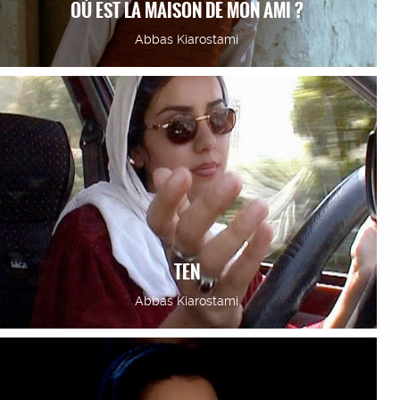
OÙ EST LA MAISON DE MON AMI ?
Abbas Kiarostami
TEN
Abbas Kiarostami