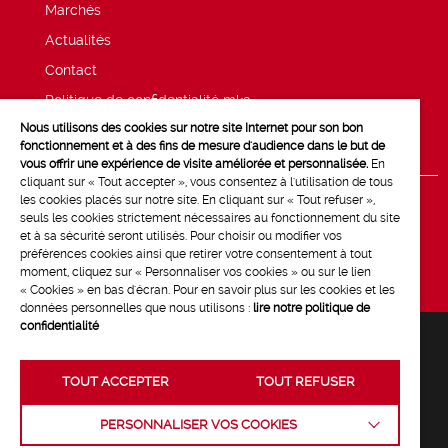
Marchés
Actualités
Contact
Politique de confidentialité mk2
Nous utilisons des cookies sur notre site Internet pour son bon
Mentions légales
fonctionnement et à des fins de mesure d'audience dans le but de
vous offrir une expérience de visite améliorée et personnalisée.
En
cliquant sur « Tout accepter », vous consentez à l'utilisation de tous
les cookies placés sur notre site. En cliquant sur « Tout refuser »,
seuls les cookies strictement nécessaires au fonctionnement du site
et à sa sécurité seront utilisés. Pour choisir ou modifier vos
préférences cookies ainsi que retirer votre consentement à tout
moment, cliquez sur « Personnaliser vos cookies » ou sur le lien
« Cookies » en bas d'écran. Pour en savoir plus sur les cookies et les
données personnelles que nous utilisons :
lire notre politique de
confidentialité
TOUT ACCEPTER
TOUT REFUSER
Crédits :
La Jungle
PERSONNALISER VOS COOKIES