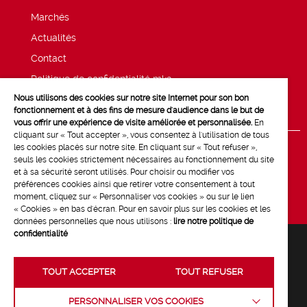
Marchés
Actualités
Contact
Politique de confidentialité mk2
Nous utilisons des cookies sur notre site Internet pour son bon
Mentions légales
fonctionnement et à des fins de mesure d'audience dans le but de
vous offrir une expérience de visite améliorée et personnalisée.
En
cliquant sur « Tout accepter », vous consentez à l'utilisation de tous
les cookies placés sur notre site. En cliquant sur « Tout refuser »,
seuls les cookies strictement nécessaires au fonctionnement du site
et à sa sécurité seront utilisés. Pour choisir ou modifier vos
préférences cookies ainsi que retirer votre consentement à tout
moment, cliquez sur « Personnaliser vos cookies » ou sur le lien
« Cookies » en bas d'écran. Pour en savoir plus sur les cookies et les
données personnelles que nous utilisons :
lire notre politique de
confidentialité
TOUT ACCEPTER
TOUT REFUSER
Crédits :
La Jungle
PERSONNALISER VOS COOKIES