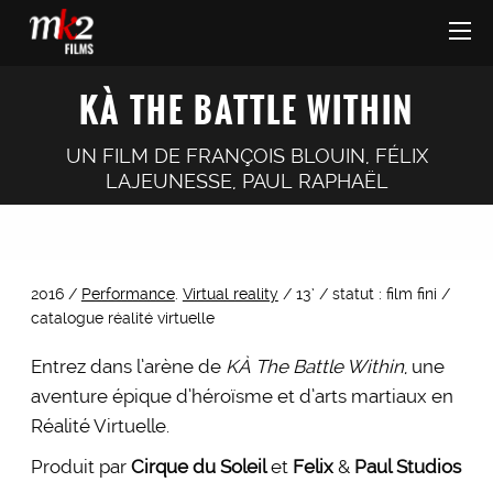
KÀ THE BATTLE WITHIN
UN FILM DE
FRANÇOIS BLOUIN
,
FÉLIX
LAJEUNESSE
,
PAUL RAPHAËL
2016 /
Performance
.
Virtual reality
/ 13’ / statut : film fini /
catalogue réalité virtuelle
Entrez dans l’arène de
KÀ The Battle Within
, une
aventure épique d’héroïsme et d’arts martiaux en
Réalité Virtuelle.
Produit par
Cirque du Soleil
et
Felix
&
Paul Studios