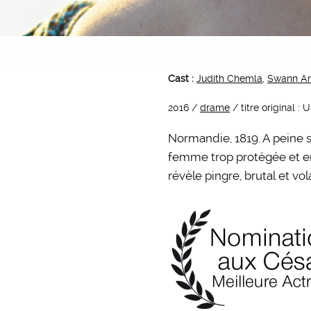
Cast :
Judith Chemla
,
Swann Ar
2016 /
drame
/ titre original :
Normandie, 1819. A peine s
femme trop protégée et enc
révèle pingre, brutal et v