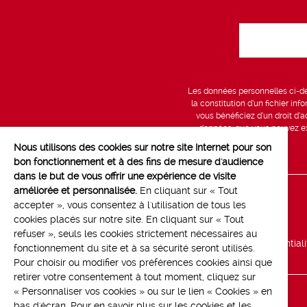
Les données personnelles ci-des
la constitution d’un fichier in
vous bénéficiez d’un droit d’a
données, que vous pouvez exe
Nous utilisons des cookies sur notre site Internet pour son
bon fonctionnement et à des fins de mesure d'audience
dans le but de vous offrir une expérience de visite
améliorée et personnalisée.
En cliquant sur « Tout
Line up
accepter », vous consentez à l'utilisation de tous les
cookies placés sur notre site. En cliquant sur « Tout
Marchés
refuser », seuls les cookies strictement nécessaires au
Politique de confidential
fonctionnement du site et à sa sécurité seront utilisés.
Pour choisir ou modifier vos préférences cookies ainsi que
retirer votre consentement à tout moment, cliquez sur
« Personnaliser vos cookies » ou sur le lien « Cookies » en
bas d'écran. Pour en savoir plus sur les cookies et les