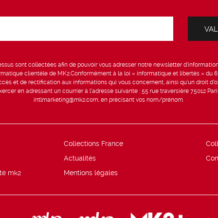
sus sont collectées afin de pouvoir vous adresser notre newsletter d’information 
formatique clientèle de MK2.Conformément à la loi « informatique et libertés » du 
ccès et de rectification aux informations qui vous concernent, ainsi qu’un droit d’op
rcer en adressant un courrier à l’adresse suivante : 55 rue traversière 75012 Par
intlmarketing@mk2.com, en précisant vos nom/prénom.
Collections France
Col
Actualités
Con
ité mk2
Mentions légales