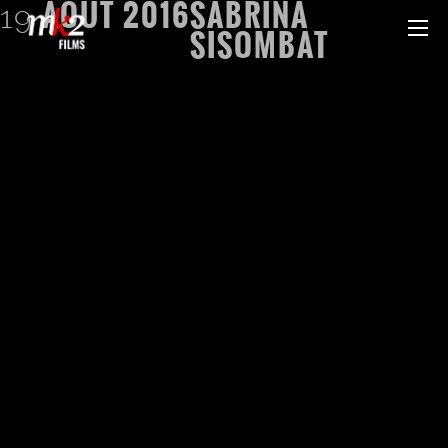
AOÛT
2016
SABRINA
19
SISOMBAT