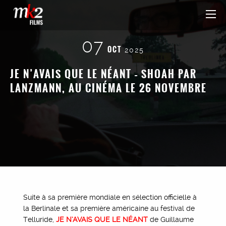
07
OCT
2025
JE N’AVAIS QUE LE NÉANT – SHOAH PAR
LANZMANN, AU CINÉMA LE 26 NOVEMBRE
Suite à sa première mondiale en sélection officielle à
la Berlinale et sa première américaine au festival de
Telluride,
JE N’AVAIS QUE LE NÉANT
de Guillaume