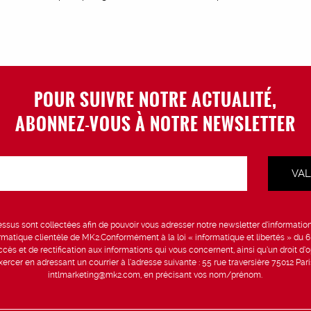
POUR SUIVRE NOTRE ACTUALITÉ,
ABONNEZ-VOUS À NOTRE NEWSLETTER
sus sont collectées afin de pouvoir vous adresser notre newsletter d’information 
formatique clientèle de MK2.Conformément à la loi « informatique et libertés » du 
ccès et de rectification aux informations qui vous concernent, ainsi qu’un droit d’op
rcer en adressant un courrier à l’adresse suivante : 55 rue traversière 75012 Par
intlmarketing@mk2.com, en précisant vos nom/prénom.