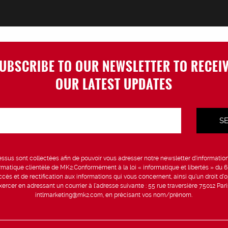
UBSCRIBE TO OUR NEWSLETTER TO RECEI
OUR LATEST UPDATES
sus sont collectées afin de pouvoir vous adresser notre newsletter d’information 
formatique clientèle de MK2.Conformément à la loi « informatique et libertés » du 
ccès et de rectification aux informations qui vous concernent, ainsi qu’un droit d’op
rcer en adressant un courrier à l’adresse suivante : 55 rue traversière 75012 Par
intlmarketing@mk2.com, en précisant vos nom/prénom.