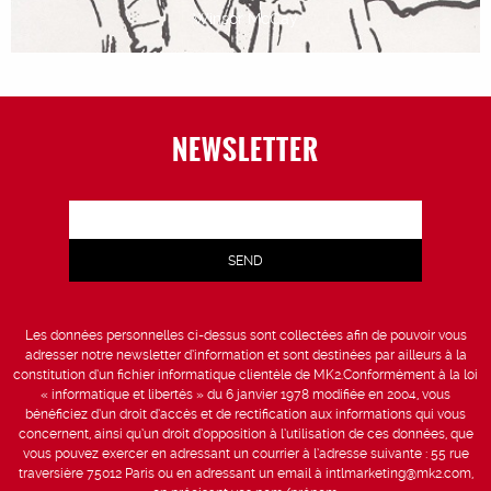
Winsor McCay
NEWSLETTER
Les données personnelles ci-dessus sont collectées afin de pouvoir vous
adresser notre newsletter d’information et sont destinées par ailleurs à la
constitution d’un fichier informatique clientèle de MK2.Conformément à la loi
« informatique et libertés » du 6 janvier 1978 modifiée en 2004, vous
bénéficiez d’un droit d’accès et de rectification aux informations qui vous
concernent, ainsi qu’un droit d’opposition à l’utilisation de ces données, que
vous pouvez exercer en adressant un courrier à l’adresse suivante : 55 rue
traversière 75012 Paris ou en adressant un email à intlmarketing@mk2.com,