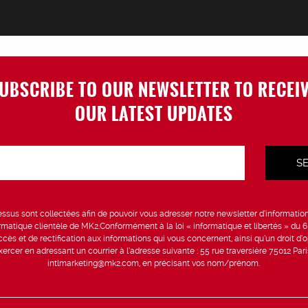
UBSCRIBE TO OUR NEWSLETTER TO RECEI
OUR LATEST UPDATES
sus sont collectées afin de pouvoir vous adresser notre newsletter d’information 
formatique clientèle de MK2.Conformément à la loi « informatique et libertés » du 
ccès et de rectification aux informations qui vous concernent, ainsi qu’un droit d’op
rcer en adressant un courrier à l’adresse suivante : 55 rue traversière 75012 Par
intlmarketing@mk2.com, en précisant vos nom/prénom.