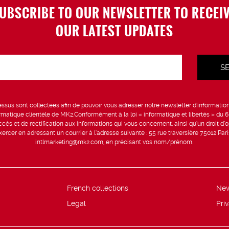
UBSCRIBE TO OUR NEWSLETTER TO RECEI
OUR LATEST UPDATES
sus sont collectées afin de pouvoir vous adresser notre newsletter d’information 
formatique clientèle de MK2.Conformément à la loi « informatique et libertés » du 
ccès et de rectification aux informations qui vous concernent, ainsi qu’un droit d’op
rcer en adressant un courrier à l’adresse suivante : 55 rue traversière 75012 Par
intlmarketing@mk2.com, en précisant vos nom/prénom.
French collections
Ne
Legal
Pri