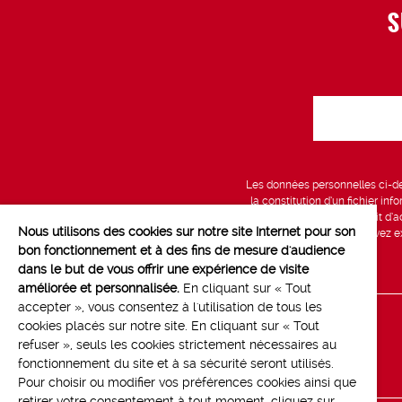
S
Les données personnelles ci-des
la constitution d’un fichier in
vous bénéficiez d’un droit d’a
Nous utilisons des cookies sur notre site Internet pour son
données, que vous pouvez exe
bon fonctionnement et à des fins de mesure d'audience
dans le but de vous offrir une expérience de visite
améliorée et personnalisée.
En cliquant sur « Tout
accepter », vous consentez à l'utilisation de tous les
cookies placés sur notre site. En cliquant sur « Tout
Line up
refuser », seuls les cookies strictement nécessaires au
Contact
fonctionnement du site et à sa sécurité seront utilisés.
Pour choisir ou modifier vos préférences cookies ainsi que
retirer votre consentement à tout moment, cliquez sur