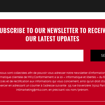
UBSCRIBE TO OUR NEWSLETTER TO RECEI
OUR LATEST UPDATES
sus sont collectées afin de pouvoir vous adresser notre newsletter d’information 
formatique clientèle de MK2.Conformément à la loi « informatique et libertés » du 
ccès et de rectification aux informations qui vous concernent, ainsi qu’un droit d’op
rcer en adressant un courrier à l’adresse suivante : 55 rue traversière 75012 Par
intlmarketing@mk2.com, en précisant vos nom/prénom.