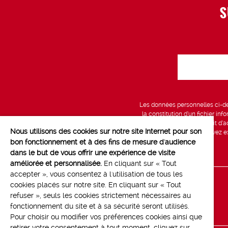
S
Les données personnelles ci-des
la constitution d’un fichier in
vous bénéficiez d’un droit d’a
Nous utilisons des cookies sur notre site Internet pour son
données, que vous pouvez exe
bon fonctionnement et à des fins de mesure d'audience
dans le but de vous offrir une expérience de visite
améliorée et personnalisée.
En cliquant sur « Tout
accepter », vous consentez à l'utilisation de tous les
cookies placés sur notre site. En cliquant sur « Tout
Line up
refuser », seuls les cookies strictement nécessaires au
Contact
fonctionnement du site et à sa sécurité seront utilisés.
Pour choisir ou modifier vos préférences cookies ainsi que
retirer votre consentement à tout moment, cliquez sur