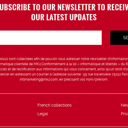
UBSCRIBE TO OUR NEWSLETTER TO RECEI
OUR LATEST UPDATES
sus sont collectées afin de pouvoir vous adresser notre newsletter d’information 
formatique clientèle de MK2.Conformément à la loi « informatique et libertés » du 
ccès et de rectification aux informations qui vous concernent, ainsi qu’un droit d’op
rcer en adressant un courrier à l’adresse suivante : 55 rue traversière 75012 Par
intlmarketing@mk2.com, en précisant vos nom/prénom.
French collections
Ne
Legal
Pri