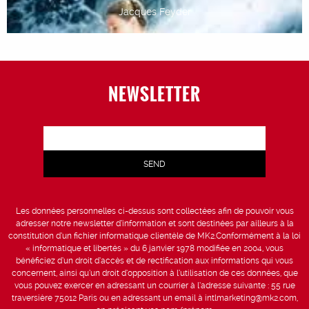
Jacques Feyder
NEWSLETTER
Les données personnelles ci-dessus sont collectées afin de pouvoir vous
adresser notre newsletter d’information et sont destinées par ailleurs à la
constitution d’un fichier informatique clientèle de MK2.Conformément à la loi
« informatique et libertés » du 6 janvier 1978 modifiée en 2004, vous
bénéficiez d’un droit d’accès et de rectification aux informations qui vous
concernent, ainsi qu’un droit d’opposition à l’utilisation de ces données, que
vous pouvez exercer en adressant un courrier à l’adresse suivante : 55 rue
traversière 75012 Paris ou en adressant un email à intlmarketing@mk2.com,