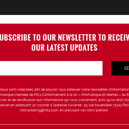
UBSCRIBE TO OUR NEWSLETTER TO RECEI
OUR LATEST UPDATES
sus sont collectées afin de pouvoir vous adresser notre newsletter d’information 
formatique clientèle de MK2.Conformément à la loi « informatique et libertés » du 
ccès et de rectification aux informations qui vous concernent, ainsi qu’un droit d’op
rcer en adressant un courrier à l’adresse suivante : 55 rue traversière 75012 Par
intlmarketing@mk2.com, en précisant vos nom/prénom.