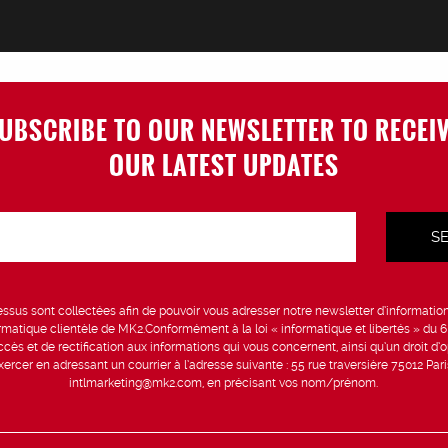
UBSCRIBE TO OUR NEWSLETTER TO RECEI
OUR LATEST UPDATES
sus sont collectées afin de pouvoir vous adresser notre newsletter d’information 
formatique clientèle de MK2.Conformément à la loi « informatique et libertés » du 
ccès et de rectification aux informations qui vous concernent, ainsi qu’un droit d’op
rcer en adressant un courrier à l’adresse suivante : 55 rue traversière 75012 Par
intlmarketing@mk2.com, en précisant vos nom/prénom.