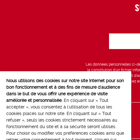
S
Les données personnelles ci-des
la constitution d’un fichier in
vous bénéficiez d’un droit d’a
Nous utilisons des cookies sur notre site Internet pour son
données, que vous pouvez exe
bon fonctionnement et à des fins de mesure d'audience
dans le but de vous offrir une expérience de visite
améliorée et personnalisée.
En cliquant sur « Tout
accepter », vous consentez à l'utilisation de tous les
cookies placés sur notre site. En cliquant sur « Tout
Line up
refuser », seuls les cookies strictement nécessaires au
Contact
fonctionnement du site et à sa sécurité seront utilisés.
Pour choisir ou modifier vos préférences cookies ainsi que
retirer votre consentement à tout moment, cliquez sur