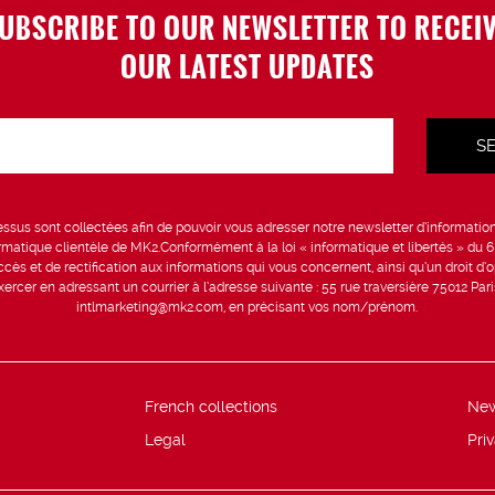
UBSCRIBE TO OUR NEWSLETTER TO RECEI
OUR LATEST UPDATES
sus sont collectées afin de pouvoir vous adresser notre newsletter d’information 
formatique clientèle de MK2.Conformément à la loi « informatique et libertés » du 
ccès et de rectification aux informations qui vous concernent, ainsi qu’un droit d’op
rcer en adressant un courrier à l’adresse suivante : 55 rue traversière 75012 Par
intlmarketing@mk2.com, en précisant vos nom/prénom.
French collections
Ne
Legal
Pri