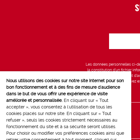
S
Les données personnelles ci-des
la constitution d’un fichier in
vous bénéficiez d’un droit d’a
Nous utilisons des cookies sur notre site Internet pour son
données, que vous pouvez exe
bon fonctionnement et à des fins de mesure d'audience
dans le but de vous offrir une expérience de visite
améliorée et personnalisée.
En cliquant sur « Tout
accepter », vous consentez à l'utilisation de tous les
cookies placés sur notre site. En cliquant sur « Tout
Line up
refuser », seuls les cookies strictement nécessaires au
Contact
fonctionnement du site et à sa sécurité seront utilisés.
Pour choisir ou modifier vos préférences cookies ainsi que
retirer votre consentement à tout moment, cliquez sur