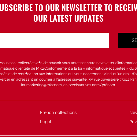
UBSCRIBE TO OUR NEWSLETTER TO RECEI
OUR LATEST UPDATES
sus sont collectées afin de pouvoir vous adresser notre newsletter d’information 
formatique clientèle de MK2.Conformément à la loi « informatique et libertés » du 
ccès et de rectification aux informations qui vous concernent, ainsi qu’un droit d’op
rcer en adressant un courrier à l’adresse suivante : 55 rue traversière 75012 Par
intlmarketing@mk2.com, en précisant vos nom/prénom.
French collections
Ne
Legal
Pri