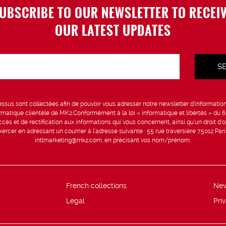
UBSCRIBE TO OUR NEWSLETTER TO RECEI
OUR LATEST UPDATES
sus sont collectées afin de pouvoir vous adresser notre newsletter d’information 
formatique clientèle de MK2.Conformément à la loi « informatique et libertés » du 
ccès et de rectification aux informations qui vous concernent, ainsi qu’un droit d’op
rcer en adressant un courrier à l’adresse suivante : 55 rue traversière 75012 Par
intlmarketing@mk2.com, en précisant vos nom/prénom.
French collections
Ne
Legal
Pri