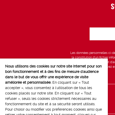
S
Les données personnelles ci-des
la constitution d’un fichier in
vous bénéficiez d’un droit d’a
Nous utilisons des cookies sur notre site Internet pour son
données, que vous pouvez exe
bon fonctionnement et à des fins de mesure d'audience
dans le but de vous offrir une expérience de visite
améliorée et personnalisée.
En cliquant sur « Tout
accepter », vous consentez à l'utilisation de tous les
cookies placés sur notre site. En cliquant sur « Tout
Line up
refuser », seuls les cookies strictement nécessaires au
Contact
fonctionnement du site et à sa sécurité seront utilisés.
Pour choisir ou modifier vos préférences cookies ainsi que
retirer votre consentement à tout moment, cliquez sur