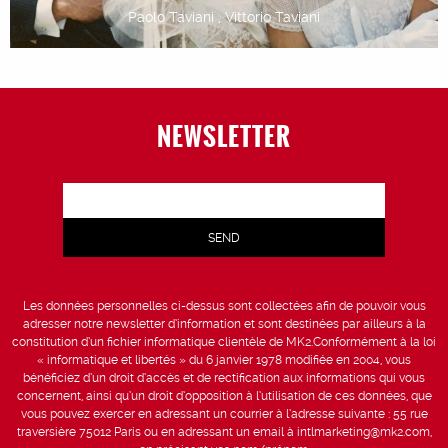
Paolo Taviani , Vittorio Taviani
NEWSLETTER
Les données personnelles ci-dessus sont collectées afin de pouvoir vous
adresser notre newsletter d’information et sont destinées par ailleurs à la
constitution d’un fichier informatique clientèle de MK2.Conformément à la loi
« informatique et libertés » du 6 janvier 1978 modifiée en 2004, vous
bénéficiez d’un droit d’accès et de rectification aux informations qui vous
concernent, ainsi qu’un droit d’opposition à l’utilisation de ces données, que
vous pouvez exercer en adressant un courrier à l’adresse suivante : 55 rue
traversière 75012 Paris ou en adressant un email à intlmarketing@mk2.com,