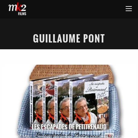
GUILLAUME PONT
LES ESCAPADES DE PETITRENAUD
Vincent May , Christian Béranger , Pascal Gonzales , Guillaume