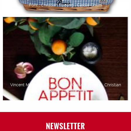
Pont , Christian Haeerig , Carole Ghilini
BON APPETIT
Vincent May , Pascal Gonzales , Guillaume Pont , Christian
Haeerig , Carole Ghilini
NEWSLETTER