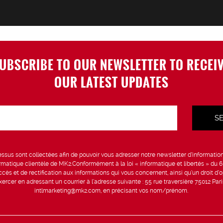
UBSCRIBE TO OUR NEWSLETTER TO RECEI
OUR LATEST UPDATES
sus sont collectées afin de pouvoir vous adresser notre newsletter d’information 
formatique clientèle de MK2.Conformément à la loi « informatique et libertés » du 
ccès et de rectification aux informations qui vous concernent, ainsi qu’un droit d’op
rcer en adressant un courrier à l’adresse suivante : 55 rue traversière 75012 Par
intlmarketing@mk2.com, en précisant vos nom/prénom.