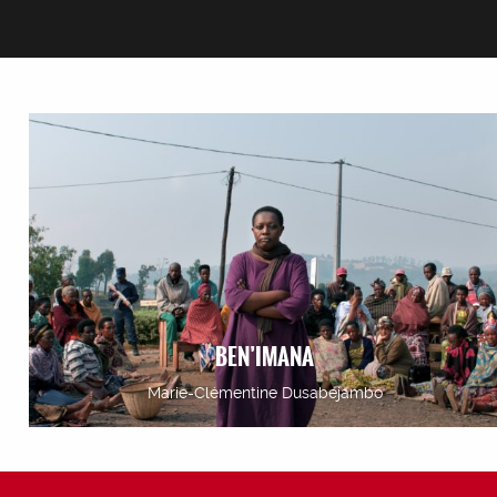
BEN’IMANA
Marie-Clémentine Dusabejambo