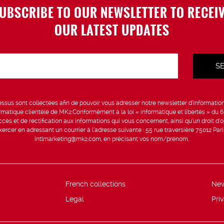
UBSCRIBE TO OUR NEWSLETTER TO RECEI
OUR LATEST UPDATES
sus sont collectées afin de pouvoir vous adresser notre newsletter d’information 
formatique clientèle de MK2.Conformément à la loi « informatique et libertés » du 
ccès et de rectification aux informations qui vous concernent, ainsi qu’un droit d’op
rcer en adressant un courrier à l’adresse suivante : 55 rue traversière 75012 Par
intlmarketing@mk2.com, en précisant vos nom/prénom.
French collections
Ne
Legal
Pri