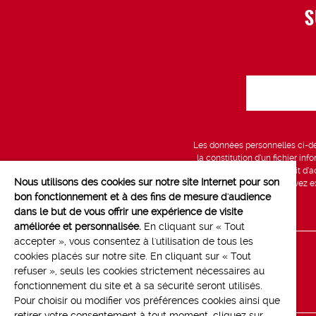
S
Les données personnelles ci-des
la constitution d’un fichier in
vous bénéficiez d’un droit d’a
Nous utilisons des cookies sur notre site Internet pour son
données, que vous pouvez exe
bon fonctionnement et à des fins de mesure d'audience
dans le but de vous offrir une expérience de visite
améliorée et personnalisée.
En cliquant sur « Tout
accepter », vous consentez à l'utilisation de tous les
cookies placés sur notre site. En cliquant sur « Tout
Line up
refuser », seuls les cookies strictement nécessaires au
Contact
fonctionnement du site et à sa sécurité seront utilisés.
Pour choisir ou modifier vos préférences cookies ainsi que
retirer votre consentement à tout moment, cliquez sur