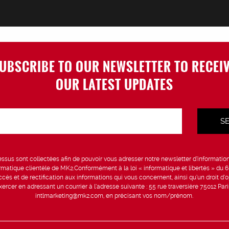
UBSCRIBE TO OUR NEWSLETTER TO RECEI
OUR LATEST UPDATES
sus sont collectées afin de pouvoir vous adresser notre newsletter d’information 
formatique clientèle de MK2.Conformément à la loi « informatique et libertés » du 
ccès et de rectification aux informations qui vous concernent, ainsi qu’un droit d’op
rcer en adressant un courrier à l’adresse suivante : 55 rue traversière 75012 Par
intlmarketing@mk2.com, en précisant vos nom/prénom.