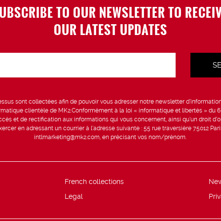
UBSCRIBE TO OUR NEWSLETTER TO RECEI
OUR LATEST UPDATES
sus sont collectées afin de pouvoir vous adresser notre newsletter d’information 
formatique clientèle de MK2.Conformément à la loi « informatique et libertés » du 
ccès et de rectification aux informations qui vous concernent, ainsi qu’un droit d’op
rcer en adressant un courrier à l’adresse suivante : 55 rue traversière 75012 Par
intlmarketing@mk2.com, en précisant vos nom/prénom.
French collections
Ne
Legal
Pri