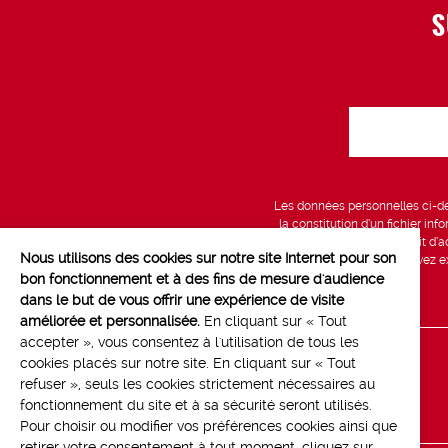
S
Les données personnelles ci-des
la constitution d’un fichier in
vous bénéficiez d’un droit d’a
Nous utilisons des cookies sur notre site Internet pour son
données, que vous pouvez exe
bon fonctionnement et à des fins de mesure d'audience
dans le but de vous offrir une expérience de visite
améliorée et personnalisée.
En cliquant sur « Tout
accepter », vous consentez à l'utilisation de tous les
cookies placés sur notre site. En cliquant sur « Tout
Line up
refuser », seuls les cookies strictement nécessaires au
Contact
fonctionnement du site et à sa sécurité seront utilisés.
Pour choisir ou modifier vos préférences cookies ainsi que
retirer votre consentement à tout moment, cliquez sur