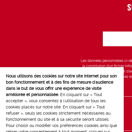
S
Les données personnelles ci-des
la constitution d’un fichier in
vous bénéficiez d’un droit d’a
Nous utilisons des cookies sur notre site Internet pour son
données, que vous pouvez exe
bon fonctionnement et à des fins de mesure d'audience
dans le but de vous offrir une expérience de visite
améliorée et personnalisée.
En cliquant sur « Tout
accepter », vous consentez à l'utilisation de tous les
cookies placés sur notre site. En cliquant sur « Tout
Line up
refuser », seuls les cookies strictement nécessaires au
Contact
fonctionnement du site et à sa sécurité seront utilisés.
Pour choisir ou modifier vos préférences cookies ainsi que
retirer votre consentement à tout moment, cliquez sur