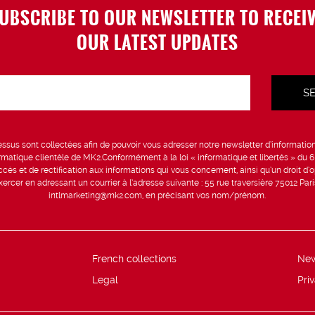
UBSCRIBE TO OUR NEWSLETTER TO RECEI
OUR LATEST UPDATES
sus sont collectées afin de pouvoir vous adresser notre newsletter d’information 
formatique clientèle de MK2.Conformément à la loi « informatique et libertés » du 
ccès et de rectification aux informations qui vous concernent, ainsi qu’un droit d’op
rcer en adressant un courrier à l’adresse suivante : 55 rue traversière 75012 Par
intlmarketing@mk2.com, en précisant vos nom/prénom.
French collections
Ne
Legal
Pri